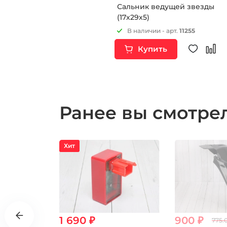
Сальник ведущей звезды
(17х29х5)
В наличии - арт.
11255
Купить
Ранее вы смотр
Хит
1 690 ₽
900 ₽
775.