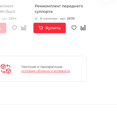
омплект
Ремкомплект переднего
Камера Мит
MH (5шт)
суппорта
90/100-16 T
- арт.
2364
В наличии - арт.
2970
Нет в наличии
ь
Купить
Купи
Честные и прозрачные
условия обмена и возврата