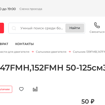
 до 19:00
Схема проезда
Связаться
ВРАТ
КОНТАКТЫ
части для двигателя
Сальники двигателя
Сальник 139FMB,147FM
47FMH,152FMH 50-125см3
аличии
50 ₽