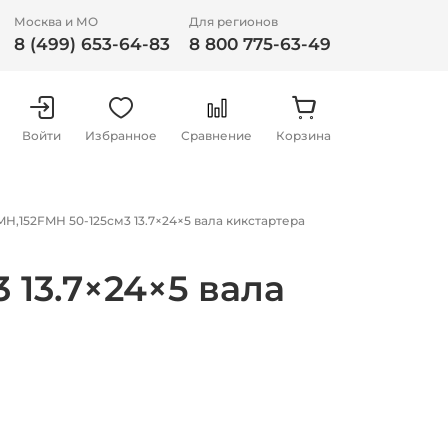
Москва и МО
Для регионов
8 (499) 653-64-83
8 800 775-63-49
Войти
Избранное
Сравнение
Корзина
H,152FMH 50-125см3 13.7×24×5 вала кикстартера
 13.7×24×5 вала