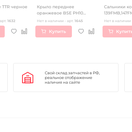
 ТТR черное
Крыло переднее
Сальники к
оранжевое BSE PH10
139FMB,147F
LANNER
арт.
1632
Нет в наличии - арт.
1645
Нет в наличии 
Купить
Купит
Свой склад запчастей в РФ,
реальное отображение
наличия на сайте