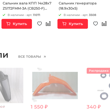
Сальник вала КПП 14х28х7
Сальник генератора
ZS172FMM-3A (CB250-F)
(18.9х30х5)
ZS172FMM-5 (PR250) и др.
В наличии - арт.
11071
В наличии - арт.
3508
Купить
Купить
ели
ВСЕ ТОВАРЫ
Распродажа
1 550 ₽
340 ₽
00 ₽