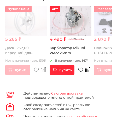
Лучшая цена
Хит
Распродаж
5 265 ₽
4 490 ₽
2 870 ₽
 ₽
5 526.00 ₽
Диск 12"х3,00
Карбюратор Mikuni
Подножки
передний для
VM22 26mm
PITSTERPRO 
г.
ПИТБАЙКА литой
слайдерами
68
Нет в наличии - арт.
1305
В наличии - арт.
1474
Нет в наличии
белый
Купить
Купить
Купить
Действительно
быстрая доставка
,
подтверждено многолетней практикой
Свой склад запчастей в РФ, реальное
отображение наличия на сайте
Честные и прозрачные
условия обмена и