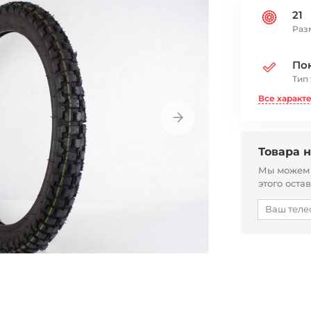
21
Раз
По
Тип
Все характ
Товара н
Мы можем с
этого оста