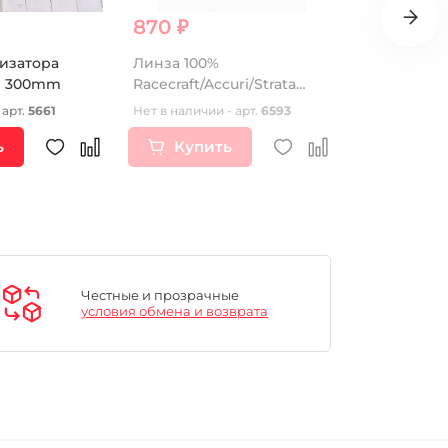
870 ₽
6 693 ₽
изатора
Линза 100%
Колесо пер
B 300mm
Racecraft/Accuri/Strata
кросс в сб
Vented Dual Pane Lens
BUTCH
 арт.
5661
Нет в наличии - арт.
6593
Нет в наличии
Anti-Fog Persimmon
ь
Купить
Купи
(51006-046-02)
Честные и прозрачные
условия обмена и возврата