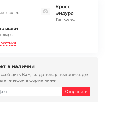
Кросс,
мер колес
Эндуро
Тип колес
крышки
 товара
еристики
ет в наличии
ообщить Вам, когда товар появиться, для
вьте телефон в форме ниже.