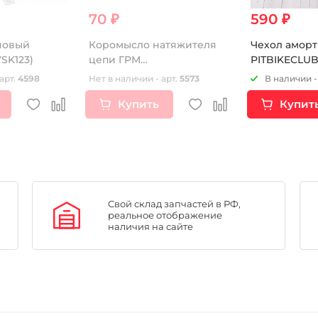
70 ₽
590 ₽
новый
Коромысло натяжителя
Чехол аморт
SK123)
цепи ГРМ
PITBIKECLU
139FMB,147FMH,152FMH,154FMI
арт.
4598
Нет в наличии - арт.
5573
В наличии -
Купить
Купит
Свой склад запчастей в РФ,
реальное отображение
наличия на сайте