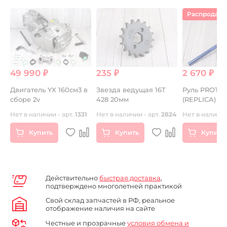
Распродаж
49 990 ₽
235 ₽
2 670 ₽
к
Двигатель YX 160см3 в
Звезда ведущая 16Т
Руль PROTA
сборе 2v
428 20мм
(REPLICA) а
с перемычк
Нет в наличии - арт.
1331
Нет в наличии - арт.
2824
Нет в наличии
средний си
Купить
Купить
Купить
Действительно
быстрая доставка
,
подтверждено многолетней практикой
Свой склад запчастей в РФ, реальное
отображение наличия на сайте
Честные и прозрачные
условия обмена и