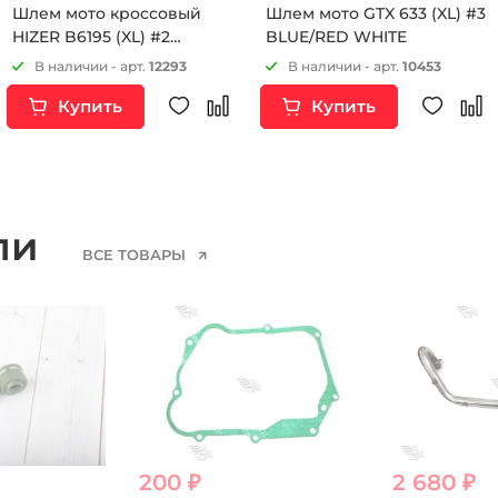
Шлем мото кроссовый
Шлем мото GTX 633 (XL) #3
HIZER B6195 (XL) #2
BLUE/RED WHITE
black/yellow
В наличии - арт.
12293
В наличии - арт.
10453
Купить
Купить
ели
ВСЕ ТОВАРЫ
200 ₽
2 680 ₽