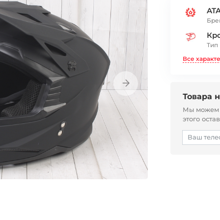
ATA
Бре
Кр
Тип
Все характ
Товара н
Мы можем с
этого оста