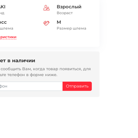
KI
Взрослый
нд
Возраст
осс
M
 шлема
Размер шлема
еристики
ет в наличии
ообщить Вам, когда товар появиться, для
вьте телефон в форме ниже.