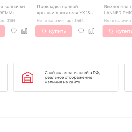
е колпачки
Прокладка правой
Выхлопная т
69FMM)
крышки двигателя YX 150-
LANNER PH1
160
арт.
3189
Нет в наличии - арт.
3464
Нет в наличии 
Купить
Купит
Свой склад запчастей в РФ,
реальное отображение
наличия на сайте