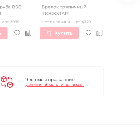
руба BSE
Брелок тряпичный
Хомуты кр
0
"ROCKSTAR"
GR7 резино
- арт.
3979
Нет в наличии - арт.
4329
Нет в наличии
ь
Купить
Купи
Честные и прозрачные
условия обмена и возврата