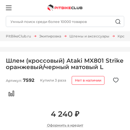
PitBikeClub.ru
Экипировка
Шлемы и аксессуары
Кросс
Шлем (кроссовый) Ataki MX801 Strike
оранжевый/черный матовый L
7592
Купили 3 раза
Нет в наличии
Артикул:
4 240 ₽
Оформить в кредит