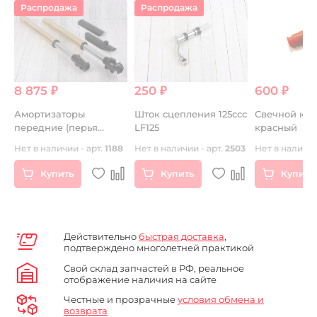
Распродажа
Распродажа
8 875 ₽
250 ₽
600 ₽
Амортизаторы
Шток сцепления 125ссс
Свечной кол
передние (перья
LF125
красный
вилки) KAYO KLX,CRF
Нет в наличии - арт.
1188
Нет в наличии - арт.
2503
Нет в наличии
45/48
Купить
Купить
Купить
Действительно
быстрая доставка
,
подтверждено многолетней практикой
Свой склад запчастей в РФ, реальное
отображение наличия на сайте
Честные и прозрачные
условия обмена и
возврата