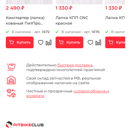
2 490 ₽
1 330 ₽
1 330 ₽
Кикстартер (лапка)
Лапка КПП CNC
Лапка КПП 
кованый ПитПро
красная
14mm
2
В наличии - арт.
1672
В наличии - арт.
1676
В наличии 
Купить
Купить
Купить
Действительно
быстрая доставка
,
подтверждено многолетней практикой
Свой склад запчастей в РФ, реальное
отображение наличия на сайте
Честные и прозрачные
условия обмена и
возврата