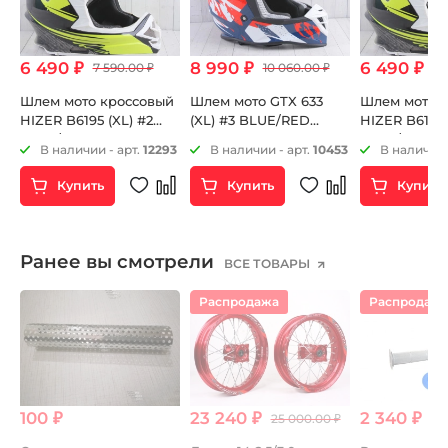
6 490 ₽
8 990 ₽
6 490 ₽
7 590.00 ₽
10 060.00 ₽
7 
Шлем мото кроссовый
Шлем мото GTX 633
Шлем мото 
HIZER B6195 (XL) #2
(XL) #3 BLUE/RED
HIZER B6195 
black/yellow
WHITE
black/yellow
53
В наличии - арт.
12293
В наличии - арт.
10453
В наличии 
Купить
Купить
Купить
Ранее вы смотрели
ВСЕ ТОВАРЫ
Распродажа
Распродаж
100 ₽
23 240 ₽
2 340 ₽
25 000.00 ₽