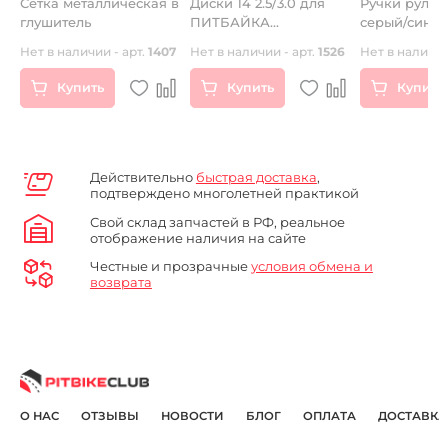
Сетка металлическая в
Диски 14 2.5/3.0 для
Ручки руля (
глушитель
ПИТБАЙКА
серый/синий
SUPERMOTO RIDE IT
06
Нет в наличии - арт.
1407
Нет в наличии - арт.
1526
Нет в наличии
красные
Купить
Купить
Купить
Действительно
быстрая доставка
,
подтверждено многолетней практикой
Свой склад запчастей в РФ, реальное
отображение наличия на сайте
Честные и прозрачные
условия обмена и
возврата
О НАС
ОТЗЫВЫ
НОВОСТИ
БЛОГ
ОПЛАТА
ДОСТАВКА