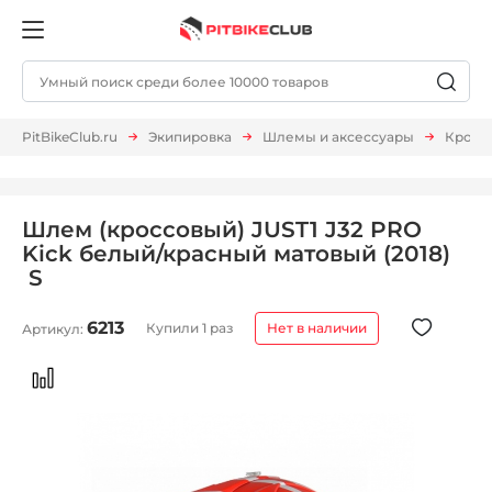
PitBikeClub.ru
Экипировка
Шлемы и аксессуары
Кросс
Шлем (кроссовый) JUST1 J32 PRO
Kick белый/красный матовый (2018)
S
6213
Купили 1 раз
Нет в наличии
Артикул: