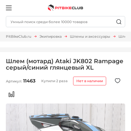
PitBikeClub.ru
Экипировка
Шлемы и аксессуары
Шлемы
Шлем (мотард) Ataki JK802 Rampage
серый/синий глянцевый XL
11463
Купили 2 раза
Нет в наличии
Артикул: