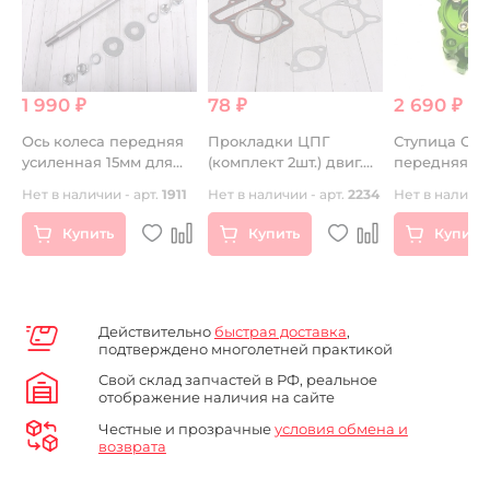
1 990 ₽
78 ₽
2 690 ₽
Ось колеса передняя
Прокладки ЦПГ
Ступица CN
F)
усиленная 15мм для
(комплект 2шт.) двиг.
передняя З
пэгов или слайдеров
YX140 см3
13
Нет в наличии - арт.
1911
Нет в наличии - арт.
2234
Нет в наличии
Купить
Купить
Купить
Действительно
быстрая доставка
,
подтверждено многолетней практикой
Свой склад запчастей в РФ, реальное
отображение наличия на сайте
Честные и прозрачные
условия обмена и
возврата