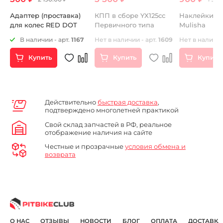
Адаптер (проставка)
КПП в сборе YX125сс
Наклейки KL
для колес RED DOT
Первичного типа
Mulisha
02
В наличии - арт.
1167
Нет в наличии - арт.
1609
Нет в наличии
Купить
Купить
Купить
Действительно
быстрая доставка
,
подтверждено многолетней практикой
Свой склад запчастей в РФ, реальное
отображение наличия на сайте
Честные и прозрачные
условия обмена и
возврата
О НАС
ОТЗЫВЫ
НОВОСТИ
БЛОГ
ОПЛАТА
ДОСТАВКА