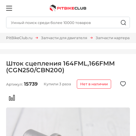
PitBikeClub.ru
Запчасти для двигателя
Запчасти картера
Шток сцепления 164FML,166FMM
(CGN250/CBN200)
15739
Купили 3 раза
Нет в наличии
Артикул: