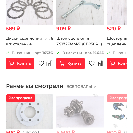
589 ₽
909 ₽
520 ₽
Диски сцепления к-т. 6
Шток сцепления
Шестерня к
шт. стальные
ZS172FMM-7 (CB250RL)
сцепления Y
ZS165/166FMM,
57
В наличии - арт.
16736
В наличии - арт.
16645
В наличии 
ZS172FFM-3A (CB250-F),
ZS 172FMM-5 (PR250),
Купить
Купить
Купить
ZS172FMM-7 (CB250RL),
ZS174MN-3 (CBS300)
ZS169MM (CB250-A)
ZS170MM-2 (CB250) и
Ранее вы смотрели
ВСЕ ТОВАРЫ
др.
Распродажа
Распродаж
500 ₽
5 500 ₽
900 ₽
2 190.00 ₽
1 950