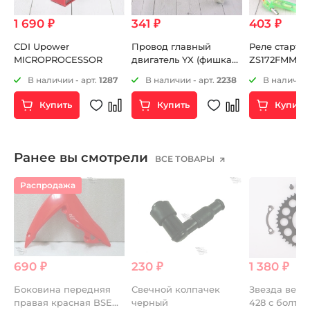
1 690 ₽
341 ₽
403 ₽
CDI Upower
Провод главный
Реле старте
MICROPROCESSOR
двигатель YX (фишка
ZS172FMM-3A
под кнопку стоп-
ZS172FMM-5 
2
В наличии - арт.
1287
В наличии - арт.
2238
В наличии 
двигатель)
ZS172FMM-7 
Купить
Купить
Купить
Ранее вы смотрели
ВСЕ ТОВАРЫ
Распродажа
690 ₽
230 ₽
1 380 ₽
Боковина передняя
Свечной колпачек
Звезда ведо
правая красная BSE
черный
428 с болтам