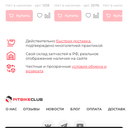
PH10 LANNER
фиксаторам
Нет в наличии - арт.
1218
Нет в наличии - арт.
2578
Нет в наличии
Купить
Купить
Купить
Действительно
быстрая доставка
,
подтверждено многолетней практикой
Свой склад запчастей в РФ, реальное
отображение наличия на сайте
Честные и прозрачные
условия обмена и
возврата
О НАС
ОТЗЫВЫ
НОВОСТИ
БЛОГ
ОПЛАТА
ДОСТАВКА