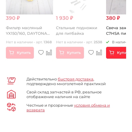
390 ₽
1 930 ₽
380 ₽
Фильтр масляный
Стальные подножки
Свеча зажи
I
YX150/160, DAYTONA
для питбайка
C7HSA питб
(Бумажный)
Нет в наличии - арт.
1368
Нет в наличии - арт.
2538
В наличии 
Купить
Купить
Купить
Действительно
быстрая доставка
,
подтверждено многолетней практикой
Свой склад запчастей в РФ, реальное
отображение наличия на сайте
Честные и прозрачные
условия обмена и
возврата