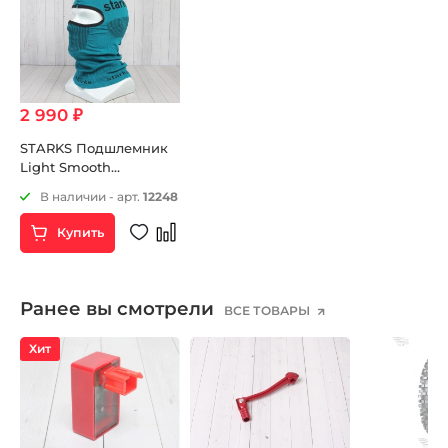
2 990 ₽
STARKS Подшлемник
Light Smooth
(унисекс,one
В наличии - арт.
12248
size,изумруд)
Купить
Ранее вы смотрели
ВСЕ ТОВАРЫ
Хит