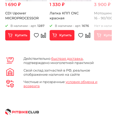
1 690 ₽
1 330 ₽
3 900 ₽
CDI Upower
Лапка КПП CNC
Мотошина Mi
MICROPROCESSOR
красная
16 - 90/100 5
26
В наличии - арт.
1287
В наличии - арт.
1676
Нет в наличии
Купить
Купить
Купить
Действительно
быстрая доставка
,
подтверждено многолетней практикой
Свой склад запчастей в РФ, реальное
отображение наличия на сайте
Честные и прозрачные
условия обмена и
возврата