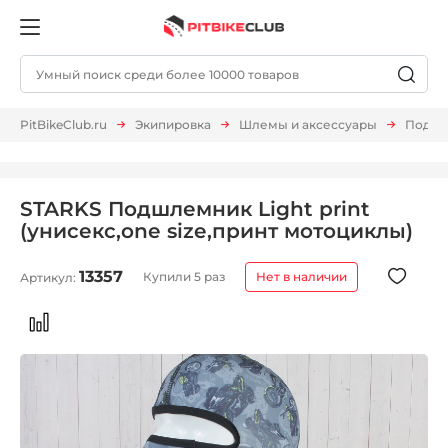
PitBikeClub.ru
Экипировка
Шлемы и аксессуары
Подшл
STARKS Подшлемник Light print
(унисекс,one size,принт мотоциклы)
13357
Купили 5 раз
Нет в наличии
Артикул: