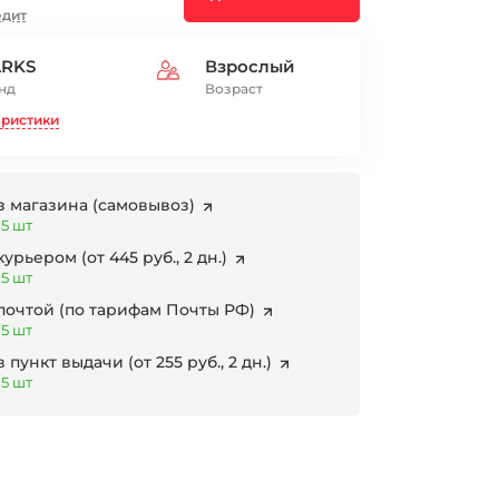
едит
ARKS
Взрослый
нд
Возраст
еристики
з магазина
(самовывоз)
 5 шт
 курьером
(от 445 руб., 2 дн.)
 5 шт
 почтой
(по тарифам Почты РФ)
 5 шт
в пункт выдачи
(от 255 руб., 2 дн.)
 5 шт