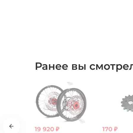
Ранее вы смотр
19 920 ₽
170 ₽
00.00 ₽