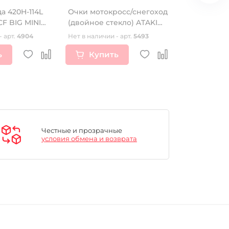
а 420H-114L
Очки мотокросс/снегоход
Наклейки P
CF BIG MINI
(двойное стекло) ATAKI
пластик KRZ
HB-811 черные матовые
н.в.)
- арт.
4904
Нет в наличии - арт.
5493
Нет в наличии
ь
Купить
Купи
Честные и прозрачные
условия обмена и возврата