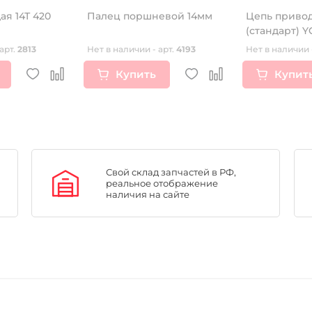
ая 14Т 420
Палец поршневой 14мм
Цепь привод
(стандарт) Y
KMC TW
арт.
2813
Нет в наличии - арт.
4193
Нет в наличии 
Купить
Купит
Свой склад запчастей в РФ,
реальное отображение
наличия на сайте