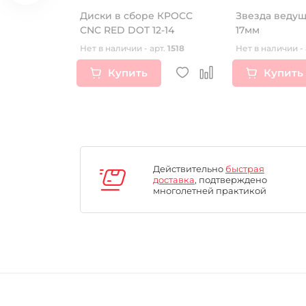
A R-SOFT
Диски в сборе КРОСС
Звезда ведущ
СNC RED DOT 12-14
17мм
рт.
16339
Нет в наличии - арт.
1518
Нет в наличии - 
Купить
Купить
Действительно
быстрая
доставка
, подтверждено
многолетней практикой