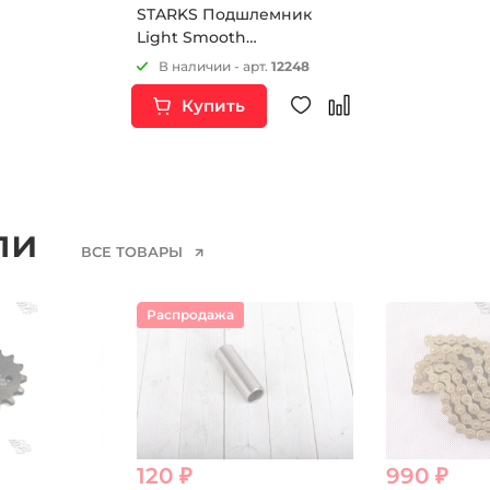
STARKS Подшлемник
Light Smooth
(унисекс,one
В наличии - арт.
12248
size,изумруд)
Купить
ели
ВСЕ ТОВАРЫ
Распродажа
120 ₽
990 ₽