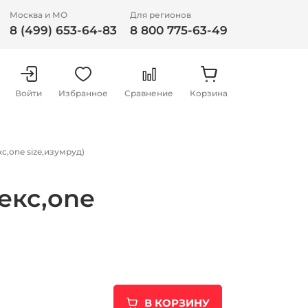
Москва и МО
Для регионов
8 (499) 653-64-83
8 800 775-63-49
Войти
Избранное
Сравнение
Корзина
,one size,изумруд)
екс,one
В КОРЗИНУ