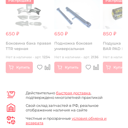
Распродажа
Распродаж
650 ₽
650 ₽
850 ₽
Боковина бака правая
Подножка боковая
Подушка ру
TTR черная
универсальная
BAR PAD RO
Нет в наличии - арт.
1234
Нет в наличии - арт.
2136
Нет в наличии
Купить
Купить
Купить
Действительно
быстрая доставка
,
подтверждено многолетней практикой
Свой склад запчастей в РФ, реальное
отображение наличия на сайте
Честные и прозрачные
условия обмена и
возврата