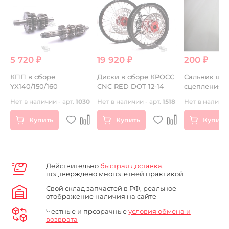
5 720 ₽
19 920 ₽
200 ₽
КПП в сборе
Диски в сборе КРОСС
Сальник што
YX140/150/160
СNC RED DOT 12-14
сцепления
первичного 
Нет в наличии - арт.
1030
Нет в наличии - арт.
1518
Нет в наличии
Купить
Купить
Купить
Действительно
быстрая доставка
,
подтверждено многолетней практикой
Свой склад запчастей в РФ, реальное
отображение наличия на сайте
Честные и прозрачные
условия обмена и
возврата