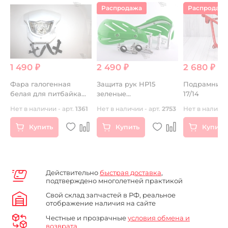
Распродажа
Распродаж
1 490 ₽
2 490 ₽
2 680 ₽
Фара галогенная
Защита рук HP15
Подрамник 
белая для питбайка
зеленые
17/14
)
мотоцикла
армированные 28мм
83
Нет в наличии - арт.
1361
Нет в наличии - арт.
2753
Нет в наличии
Купить
Купить
Купить
Действительно
быстрая доставка
,
подтверждено многолетней практикой
Свой склад запчастей в РФ, реальное
отображение наличия на сайте
Честные и прозрачные
условия обмена и
возврата