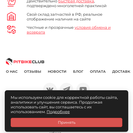
Действительно
быстрая доставка
,
подтверждено многолетней практикой
Свой склад запчастей в РФ, реальное
отображение наличия на сайте
Честные и прозрачные
условия обмена и
возврата
О НАС
ОТЗЫВЫ
НОВОСТИ
БЛОГ
ОПЛАТА
ДОСТАВКА
Мы используем cookie для корректной работы сайта,
аналитики и улучшения сервиса. Продолжая
© Pitbikeclub.ru 2012-2026
использовать сайт, вы соглашаетесь с их
использованием.
Подробнее
Принять
Каталог
Связаться
Личный
Избранное
Сравнение
Корзина
кабинет