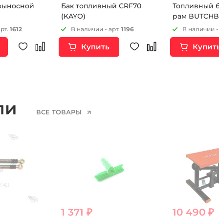
 выносной
Бак топливный CRF70
Топливный б
(KAYO)
рам BUTCHB
арт.
1612
В наличии - арт.
1196
В наличии -
Купить
Купит
ели
ВСЕ ТОВАРЫ
1 371 ₽
10 490 ₽