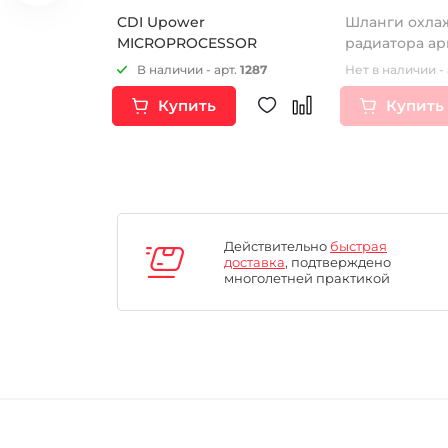
ра правая
CDI Upower
Шланги охла
к стартера)
MICROPROCESSOR
радиатора а
B250RL)
125/140cc 10х1
т.
16646
В наличии - арт.
1287
Нет в наличии - 
Купить
Купить
Действительно
быстрая
доставка
, подтверждено
многолетней практикой