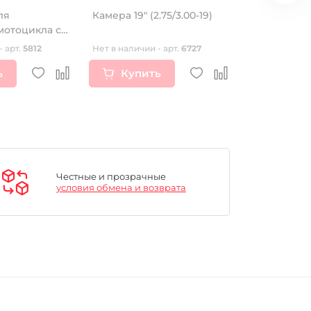
ля
Камера 19" (2.75/3.00-19)
Диски 16"x1.
мотоцикла с
ПИТБАЙКА 
ch оранжевая
- арт.
5812
Нет в наличии - арт.
6727
Нет в наличии
ь
Купить
Купи
Честные и прозрачные
условия обмена и возврата