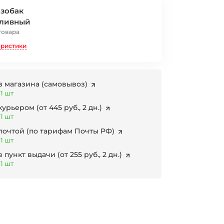
зобак
пливный
товара
еристики
з магазина
(самовывоз)
1 шт
 курьером
(от 445 руб., 2 дн.)
1 шт
 почтой
(по тарифам Почты РФ)
1 шт
в пункт выдачи
(от 255 руб., 2 дн.)
1 шт