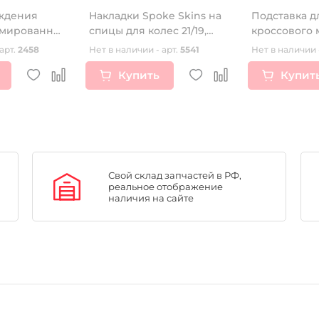
ждения
Накладки Spoke Skins на
Подставка д
рмированные
спицы для колес 21/19,
кроссового 
0
21/18 (комплект 76шт)
лифтом R-Te
арт.
2458
Нет в наличии - арт.
5541
Нет в наличии 
зеленые
Купить
Купит
Свой склад запчастей в РФ,
реальное отображение
наличия на сайте