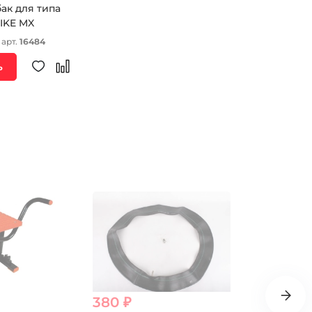
ак для типа
IKE MX
 арт.
16484
ь
380 ₽
10 496 ₽