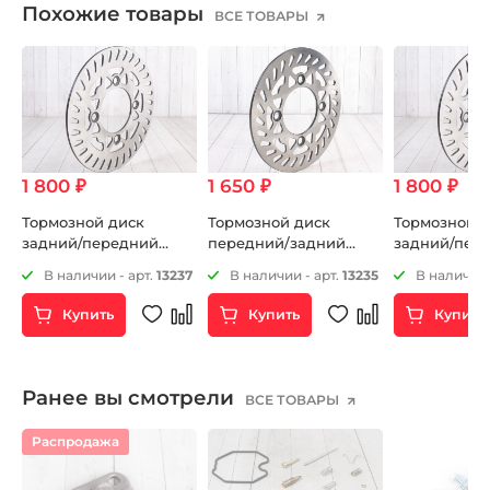
Похожие товары
ВСЕ ТОВАРЫ
1 800 ₽
1 650 ₽
1 800 ₽
Тормозной диск
Тормозной диск
Тормозной д
задний/передний
передний/задний
задний/пер
210мм
200мм
210мм
5
В наличии - арт.
13237
В наличии - арт.
13235
В наличии 
Купить
Купить
Купить
Ранее вы смотрели
ВСЕ ТОВАРЫ
Распродажа