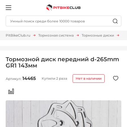
PitBikeClub.ru
Тормозная система
Тормозные диски
Пе
Тормозной диск передний d-265mm
GR1 143мм
14465
Купили 2 раза
Нет в наличии
Артикул: