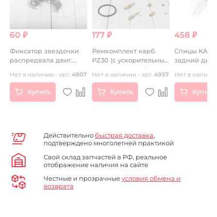
60 ₽
177 ₽
458 ₽
а
Фиксатор звездочки
Ремкомплект карб.
Спицы KAYO 
распредвала двиг.
PZ30 (с ускорительным
задний диск 
ZS1P62YML-2 (W190) CN
насосом) CB250/TTR250
компл16 шт.
Нет в наличии - арт.
4807
Нет в наличии - арт.
4957
Нет в наличии
)
250см3 SM-PARTS
Купить
Купить
Купить
Действительно
быстрая доставка
,
подтверждено многолетней практикой
Свой склад запчастей в РФ, реальное
отображение наличия на сайте
Честные и прозрачные
условия обмена и
возврата