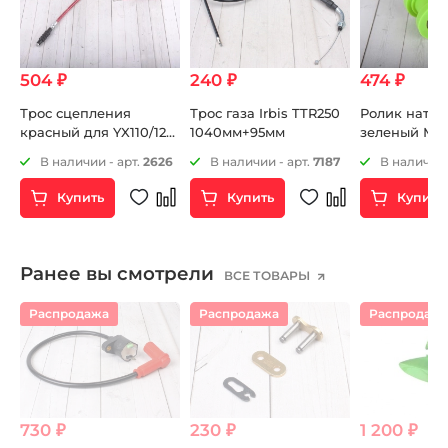
504 ₽
240 ₽
474 ₽
Трос сцепления
Трос газа Irbis TTR250
Ролик натяж
красный для YX110/125
1040мм+95мм
зеленый М1
и YX140E 803мм+74мм
5
В наличии - арт.
2626
В наличии - арт.
7187
В наличии 
Купить
Купить
Купить
Ранее вы смотрели
ВСЕ ТОВАРЫ
Распродажа
Распродажа
Распродаж
730 ₽
230 ₽
1 200 ₽