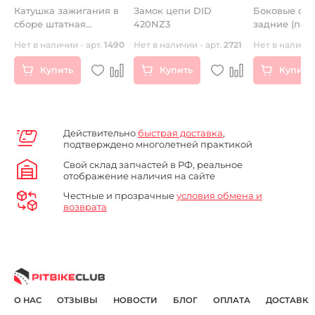
Катушка зажигания в
Замок цепи DID
Боковые обт
сборе штатная
420NZ3
задние (пар
красная
CRF70 салат
Нет в наличии - арт.
1490
Нет в наличии - арт.
2721
Нет в наличии
Купить
Купить
Купить
Действительно
быстрая доставка
,
подтверждено многолетней практикой
Свой склад запчастей в РФ, реальное
отображение наличия на сайте
Честные и прозрачные
условия обмена и
возврата
О НАС
ОТЗЫВЫ
НОВОСТИ
БЛОГ
ОПЛАТА
ДОСТАВКА