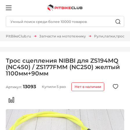
PitBikeClub.ru
Запчасти на мототехнику
Рули,лапки,тросы и 
Трос сцепления NIBBI для ZS194MQ
(NC450) / ZS177FMM (NC250) желтый
1100мм+90мм
13093
Купили 5 раз
Нет в наличии
Артикул: