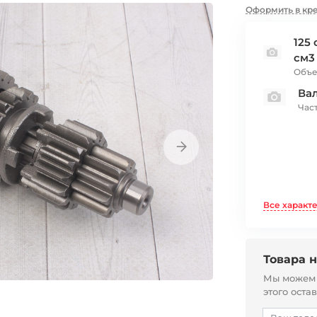
Оформить в кр
125 
см3
Объе
Ва
Час
Все характ
Товара н
Мы можем с
этого оста