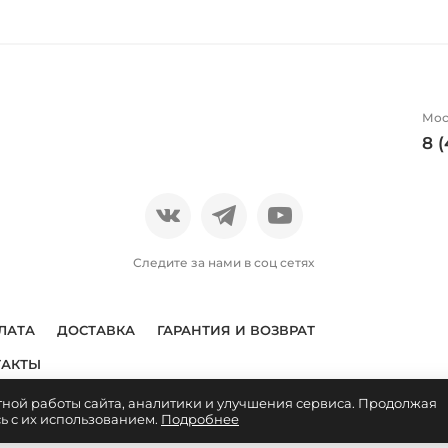
Мос
8 
Следите за нами в соц сетях
ЛАТА
ДОСТАВКА
ГАРАНТИЯ И ВОЗВРАТ
ТАКТЫ
тной работы сайта, аналитики и улучшения сервиса. Продолжая
яется публичной офертой. Условия покупки указаны
здесь
. Пол
сь с их использованием.
Подробнее