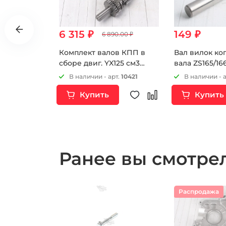
6 315 ₽
149 ₽
6 890.00 ₽
го вала
Комплект валов КПП в
Вал вилок ко
ZS172FMM-5
сборе двиг. YX125 см3
вала ZS165/1
FMM-7
153FMI/154FMI
ZS172FMM-3A 
т.
16618
В наличии - арт.
10421
В наличии - 
ZS172FMM-5 (
Купить
Купить
ZS172FMM-7 (
ZS174MN-3 (C
ZS169MM (CB2
ZS170MM-2 (CB
Ранее вы смотр
Распродажа