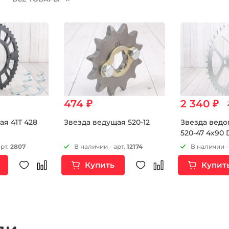
474 ₽
2 340 ₽
ая 41Т 428
Звезда ведущая 520-12
Звезда ведо
520-47 4х90 
арт.
2807
В наличии - арт.
12174
В наличии -
Купить
Купит