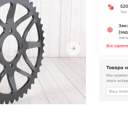
52
Тип
Зве
(зад
Звез
Все характ
Товара н
Мы можем с
этого оста