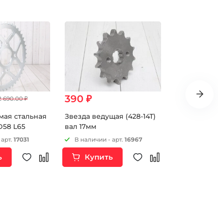
390 ₽
2 340 ₽
2 690.00 ₽
мая стальная
Звезда ведущая (428-14Т)
Звезда вед
D58 L65
вал 17мм
520-49 4х90
 арт.
17031
В наличии - арт.
16967
В наличии 
ь
Купить
Купи