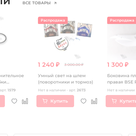
ели
ВСЕ ТОВАРЫ
Распродажа
Распродажа
1 240 ₽
1 300 ₽
3 000.00 ₽
тнительное
Умный свет на шлем
Боковина пл
бки
(поворотники и тормоз)
правая BSE 
арт.
1579
Нет в наличии - арт.
2673
Нет в наличии 
Купить
Купит