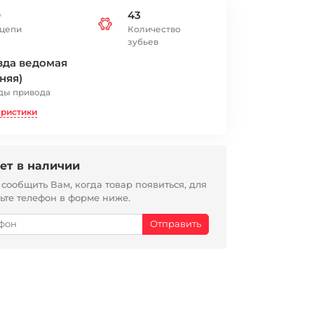
0
43
 цепи
Количество
зубьев
зда ведомая
няя)
ды привода
еристики
ет в наличии
ообщить Вам, когда товар появиться, для
вьте телефон в форме ниже.