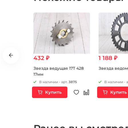
432 ₽
1 188 ₽
90.00 ₽
я стальная
Звезда ведущая 17Т 428
Звезда ведом
8 L65
17мм
т.
17032
В наличии - арт.
3875
В наличии - 
Купить
Купить