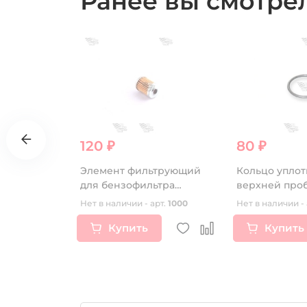
Ранее вы смотр
120 ₽
80 ₽
ды OTOM
Элемент фильтрующий
Кольцо упло
я
для бензофильтра
верхней про
сменный
110/125/140
рт.
16388
Нет в наличии - арт.
1000
Нет в наличии - 
Купить
Купить