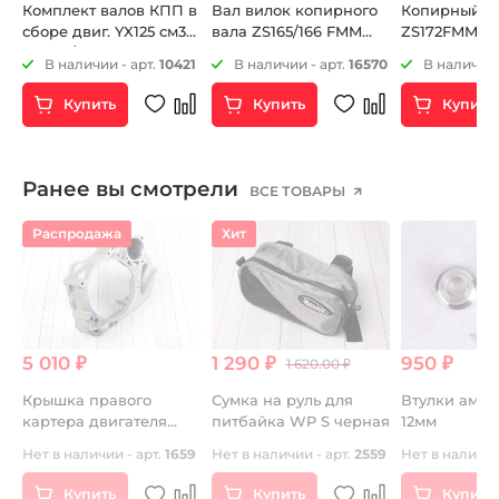
а
Комплект валов КПП в
Вал вилок копирного
Копирный ва
сборе двиг. YX125 см3
вала ZS165/166 FMM
ZS172FMM-5 
153FMI/154FMI
ZS172FMM-3A (CB250-F)
ZS172FMM-7 
18
В наличии - арт.
10421
В наличии - арт.
16570
В наличии 
)
ZS172FMM-5 (PR250)
ZS172FMM-7 (CB250RL)
Купить
Купить
Купить
ZS174MN-3 (CBS300)
ZS169MM (CB250-A)
ZS170MM-2 (CB250) и
др.
Ранее вы смотрели
ВСЕ ТОВАРЫ
Распродажа
Хит
5 010 ₽
1 290 ₽
950 ₽
1 620.00 ₽
Крышка правого
Сумка на руль для
Втулки амор
картера двигателя
питбайка WP S черная
12мм
г.
KAYO двиг. ZS155 см3
Нет в наличии - арт.
1659
Нет в наличии - арт.
2559
Нет в наличии
(P060355) CN
Купить
Купить
Купить