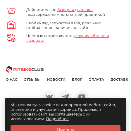
Действительно
быстрая доставка
,
подтверждено многолетней практикой
Свой склад запчастей в РФ, реальное
отображение наличия на сайте
Честные и прозрачные
условия обмена и
возврата
О НАС
ОТЗЫВЫ
НОВОСТИ
БЛОГ
ОПЛАТА
ДОСТАВКА
Мы используем cookie для корректной работы сайта,
аналитики и улучшения сервиса. Продолжая
© Pitbikeclub.ru 2012-2026
использовать сайт, вы соглашаетесь с их
использованием.
Подробнее
Принять