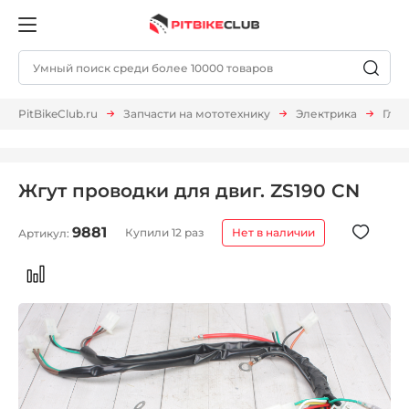
PitBikeClub.ru
Запчасти на мототехнику
Электрика
Глав
Жгут проводки для двиг. ZS190 CN
9881
Купили 12 раз
Нет в наличии
Артикул: