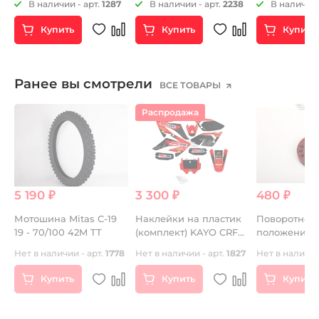
2
В наличии - арт.
1287
В наличии - арт.
2238
В наличии 
двигатель)
ZS172FMM-7 
Купить
Купить
Купить
Ранее вы смотрели
ВСЕ ТОВАРЫ
Распродажа
5 190 ₽
3 300 ₽
480 ₽
Мотошина Mitas C-19
Наклейки на пластик
Поворотное 
)
19 - 70/100 42M TT
(комплект) KAYO CRF
положения
"AMS"
карбюратор
Нет в наличии - арт.
1778
Нет в наличии - арт.
1827
Нет в наличии
Купить
Купить
Купить