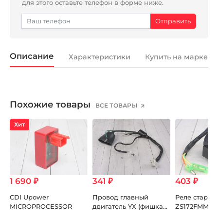
для этого оставьте телефон в форме ниже.
Описание
Характеристики
Купить на маркетп
Похожие товары
ВСЕ ТОВАРЫ
Хит
1 690 ₽
341 ₽
403 ₽
CDI Upower
Провод главный
Реле старте
MICROPROCESSOR
двигатель YX (фишка
ZS172FMM-3A
под кнопку стоп-
ZS172FMM-5 