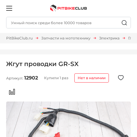
PitBikeClub.ru
Запчасти на мототехнику
Электрика
Глав
Жгут проводки GR-SX
12902
Купили 1 раз
Нет в наличии
Артикул: