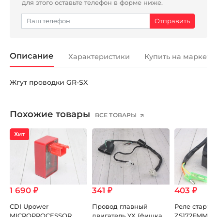
для этого оставьте телефон в форме ниже.
Описание
Характеристики
Купить на маркетп
Жгут проводки GR-SX
Похожие товары
ВСЕ ТОВАРЫ
Хит
1 690 ₽
341 ₽
403 ₽
CDI Upower
Провод главный
Реле старте
MICROPROCESSOR
двигатель YX (фишка
ZS172FMM-3A