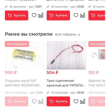
под кнопку стоп-
ZS172FMM-5 
2
В наличии - арт.
1287
В наличии - арт.
2238
В наличии 
двигатель)
ZS172FMM-7 
Купить
Купить
Купить
Ранее вы смотрели
ВСЕ ТОВАРЫ
Распродажа
Распродаж
900 ₽
504 ₽
130 ₽
T
Подушка руля FAT
Трос сцепления
Брелок тряпи
BAR PAD ROCKSTAR
красный для YX110/125
THE DOCTOR
желтая
и YX140E 803мм+74мм
Нет в наличии - арт.
2185
В наличии - арт.
2626
Нет в наличии
Купить
Купить
Купить