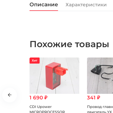
Описание
Характеристики
Похожие товары
Хит
1 690 ₽
341 ₽
0.00 ₽
Кнопка вкл/выкл LED 12v
CDI Upower
Провод глав
MICROPROCESSOR
двигатель YX