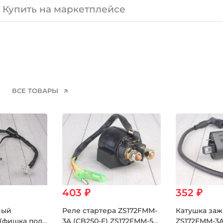
Купить на маркетплейсе
ВСЕ ТОВАРЫ
403 ₽
352 ₽
ный
Реле стартера ZS172FMM-
Катушка заж
 (фишка под
3A (CB250-F) ZS172FMM-5
ZS172FMM-3A