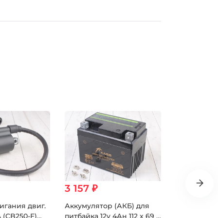
3 157 ₽
328 ₽
игания двиг.
Аккумулятор (АКБ) для
CDI 4+2 дви
 (CB250-F)
питбайка 12v 4Ан 112 x 69 x
(CB250-F)