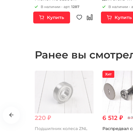
кнопку стоп-
т.
7282
В наличии - арт.
1287
В наличии - 
Купить
Купить
Ранее вы смотр
Хит
220 ₽
6 512 ₽
8 
сборе
Подшипник колеса ZNL
Распредвал 