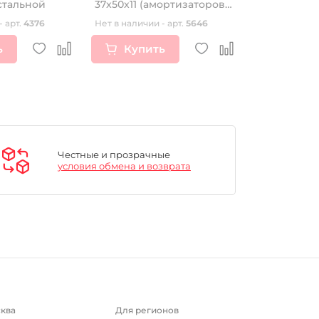
тальной
37x50x11 (амортизаторов
ZS177MM(NC
передних) KAYO T2,
- арт.
4376
Нет в наличии - арт.
5646
Нет в наличии
TTR250R
ь
Купить
Купи
Честные и прозрачные
условия обмена и возврата
ква
Для регионов