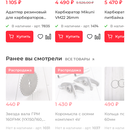
1 105 ₽
4 490 ₽
5 470 ₽
5 526.00 ₽
Адаптер резиновый
Карбюратор Mikuni
Карбюратор
для карбюраторов
VM22 26mm
питбайка KE
KEIHIN OKO MIKUNI
28mm
5
В наличии - арт.
7835
В наличии - арт.
1474
В наличии 
48мм
Купить
Купить
Купить
Ранее вы смотрели
ВСЕ ТОВАРЫ
Распродажа
Распродажа
440 ₽
1 430 ₽
490 ₽
Звезда вала ГРМ
Коромысла с осями
Кольца пор
160FMK (YX150/160,
комплект 4V
60мм
ZS155/160) KAYO-155/160
Нет в наличии - арт.
1031
Нет в наличии - арт.
1037
Нет в наличии