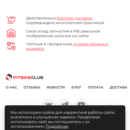
Действительно
быстрая доставка
,
подтверждено многолетней практикой
Свой склад запчастей в РФ, реальное
отображение наличия на сайте
Честные и прозрачные
условия обмена и
возврата
О НАС
ОТЗЫВЫ
НОВОСТИ
БЛОГ
ОПЛАТА
ДОСТАВКА
Мы используем cookie для корректной работы сайта,
аналитики и улучшения сервиса. Продолжая
© Pitbikeclub.ru 2012-2026
использовать сайт, вы соглашаетесь с их
использованием.
Подробнее