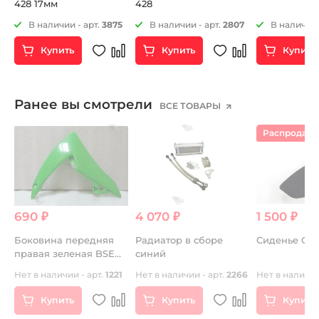
428 17мм
428
32
В наличии - арт.
3875
В наличии - арт.
2807
В наличии 
Купить
Купить
Купить
Ранее вы смотрели
ВСЕ ТОВАРЫ
Распродаж
690 ₽
4 070 ₽
1 500 ₽
Боковина передняя
Радиатор в сборе
Сиденье CRF
правая зеленая BSE
синий
PH10 LANNER
Нет в наличии - арт.
1221
Нет в наличии - арт.
2266
Нет в наличии
Купить
Купить
Купить