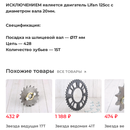
ИСКЛЮЧЕНИЕМ является двигатель Lifan 125cc с
диаметром вала 20мм.
Свецификация:
Посадка на шлицевой вал — Ø17 мм
Цепь — 428
Количество зубьев — 15T
Похожие товары
ВСЕ ТОВАРЫ
432 ₽
1 188 ₽
474 ₽
Звезда ведущая 17Т
Звезда ведомая 41Т
Звезда веду