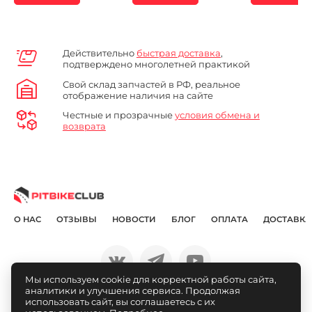
Действительно
быстрая доставка
,
подтверждено многолетней практикой
Свой склад запчастей в РФ, реальное
отображение наличия на сайте
Честные и прозрачные
условия обмена и
возврата
О НАС
ОТЗЫВЫ
НОВОСТИ
БЛОГ
ОПЛАТА
ДОСТАВКА
Мы используем cookie для корректной работы сайта,
аналитики и улучшения сервиса. Продолжая
© Pitbikeclub.ru 2012-2026
использовать сайт, вы соглашаетесь с их