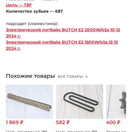
Цепь — T8F
Количество зубьев — 68T
подходит (совместима):
Электрический питбайк BUTCH E2 2000W/45а 10-12
2024 г.
Электрический питбайк BUTCH E2 1500W/45а 12-12
2024 г.
Похожие товары
ВСЕ ТОВАРЫ
1 869 ₽
582 ₽
400 ₽
я
Цепь приводная 219
Цепь приводная 219
Звезда веду