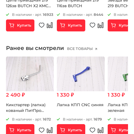
126зв BUTCH Х2 KMC
116зв BUTCH
219 BUTCH X
2024
5
В наличии - арт.
16923
В наличии - арт.
8444
В наличии 
Купить
Купить
Купить
Ранее вы смотрели
ВСЕ ТОВАРЫ
2 490 ₽
1 330 ₽
1 330 ₽
Кикстартер (лапка)
Лапка КПП CNC синяя
Лапка КПП 
кованый ПитПро
зеленая
14mm
35
В наличии - арт.
1672
В наличии - арт.
1679
В наличии 
Купить
Купить
Купить