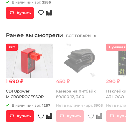
В наличии - арт.
2586
цвет
Купить
Ранее вы смотрели
ВСЕ ТОВАРЫ
Хит
Лучшая цен
1 690 ₽
450 ₽
290 ₽
CDI Upower
Камера на питбайк
Наклейки 
MICROPROCESSOR
80/100 12, 3.00
A3 LOGO
В наличии - арт.
1287
Нет в наличии - арт.
3908
Нет в наличии
.
Купить
Купить
Купить