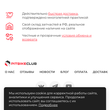
Действительно
быстрая доставка
,
подтверждено многолетней практикой
Свой склад запчастей в РФ, реальное
отображение наличия на сайте
Честные и прозрачные
условия обмена и
возврата
О НАС
ОТЗЫВЫ
НОВОСТИ
БЛОГ
ОПЛАТА
ДОСТАВКА
Мы используем cookie для корректной работы сайта,
аналитики и улучшения сервиса. Продолжая
© Pitbikeclub.ru 2012-2026
использовать сайт, вы соглашаетесь с их
использованием.
Подробнее