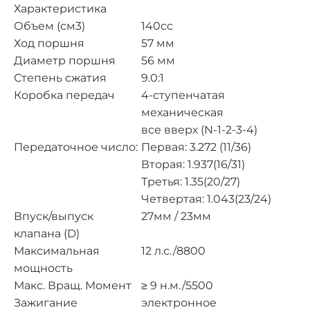
Характеристика
Объем (см3)
140cc
Ход поршня
57 мм
Диаметр поршня
56 мм
Степень сжатия
9.0:1
Коробка передач
4-ступенчатая
механическая
все вверх (N-1-2-3-4)
Передаточное число:
Первая: 3.272 (11/36)
Вторая: 1.937(16/31)
Третья: 1.35(20/27)
Четвертая: 1.043(23/24)
Впуск/выпуск
27мм / 23мм
клапана (D)
Максимальная
12 л.с./8800
мощность
Макс. Вращ. Момент
≥ 9 н.м./5500
Зажигание
электронное