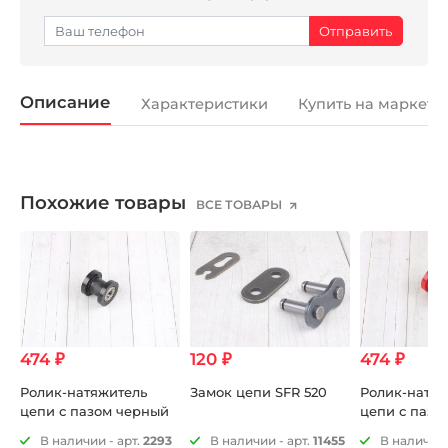
Описание
Характеристики
Купить на маркетп
Похожие товары
ВСЕ ТОВАРЫ
474 ₽
120 ₽
474 ₽
Ролик-натяжитель
Замок цепи SFR 520
Ролик-натяж
цепи с пазом черный
цепи с пазо
1
В наличии - арт.
2293
В наличии - арт.
11455
В наличии 