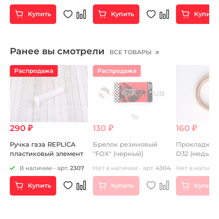
Купить
Купить
Купить
Ранее вы смотрели
ВСЕ ТОВАРЫ
Распродажа
Распродажа
290 ₽
130 ₽
160 ₽
Ручка газа REPLICA
Брелок резиновый
Прокладка 
пластиковый элемент
"FOX" (черный)
D32 (медь) 1
147FMH, 152F
9
В наличии - арт.
2307
Нет в наличии - арт.
4304
Нет в наличии
Купить
Купить
Купить