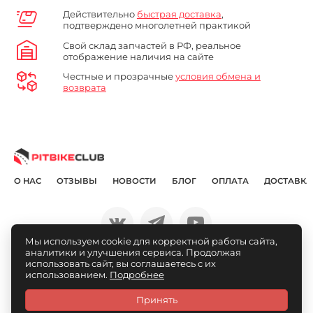
Действительно
быстрая доставка
,
подтверждено многолетней практикой
Свой склад запчастей в РФ, реальное
отображение наличия на сайте
Честные и прозрачные
условия обмена и
возврата
О НАС
ОТЗЫВЫ
НОВОСТИ
БЛОГ
ОПЛАТА
ДОСТАВКА
Мы используем cookie для корректной работы сайта,
аналитики и улучшения сервиса. Продолжая
© Pitbikeclub.ru 2012-2026
использовать сайт, вы соглашаетесь с их
использованием.
Подробнее
Принять