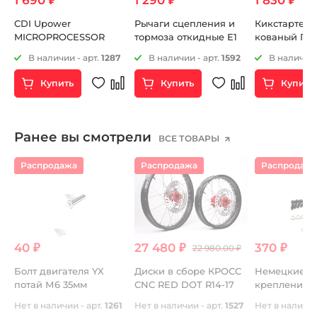
CDI Upower
Рычаги сцепления и
Кикстартер (
MICROPROCESSOR
тормоза откидные Е1
кованый Пи
16mm черн
В наличии - арт.
1287
В наличии - арт.
1592
В наличии 
Купить
Купить
Купить
Ранее вы смотрели
ВСЕ ТОВАРЫ
Распродажа
Распродажа
Распродаж
40 ₽
27 480 ₽
370 ₽
22 980.00 ₽
М
Болт двигателя YX
Диски в сборе КРОСС
Немецкие б
M-
потай М6 35мм
СNC RED DOT R14-17
крепления 
звезды + фи
8
Нет в наличии - арт.
1261
Нет в наличии - арт.
1527
Нет в наличии
резьбы IMG