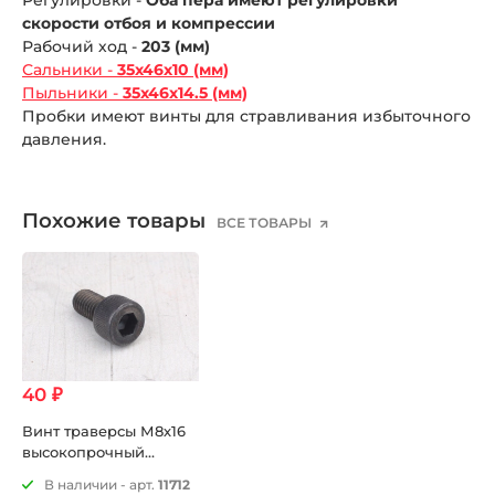
Регулировки -
Оба пера имеют регулировки
скорости отбоя и компрессии
Рабочий ход -
203 (мм)
Сальники -
35х46х10 (мм)
Пыльники -
35х46х14.5 (мм)
Пробки имеют винты для стравливания избыточного
давления.
Похожие товары
ВСЕ ТОВАРЫ
40 ₽
Винт траверсы М8х16
высокопрочный
Германия
В наличии - арт.
11712