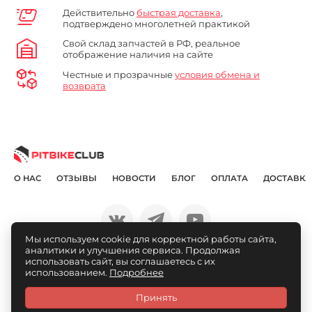
Действительно
быстрая доставка
,
подтверждено многолетней практикой
Свой склад запчастей в РФ, реальное
отображение наличия на сайте
Честные и прозрачные
условия обмена и
возврата
О НАС
ОТЗЫВЫ
НОВОСТИ
БЛОГ
ОПЛАТА
ДОСТАВКА
Мы используем cookie для корректной работы сайта,
аналитики и улучшения сервиса. Продолжая
© Pitbikeclub.ru 2012-2026
использовать сайт, вы соглашаетесь с их
использованием.
Подробнее
Принять