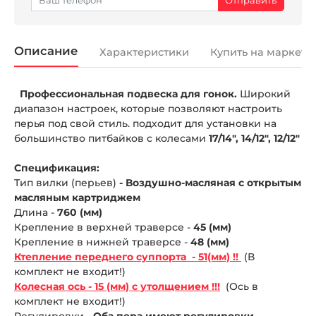
Описание
Характеристики
Купить на маркетп
Профессиональная подвеска для гонок.
Широкий
диапазон настроек, которые позволяют настроить
перья под свой стиль. подходит для установки на
большинство питбайков с колесами
17/14", 14/12", 12/12"
Спецификация:
Тип вилки (перьев)
- Воздушно-масляная с открытым
масляным картриджем
Длина -
760 (мм)
Крепление в верхней траверсе -
45 (мм)
Крепление в нижней траверсе -
48 (мм)
Ктепление переднего суппорта - 51(мм) !!
(В
комплект не входит!)
Колесная ось - 15 (мм) с утолщением !!!
(Ось в
комплект не входит!)