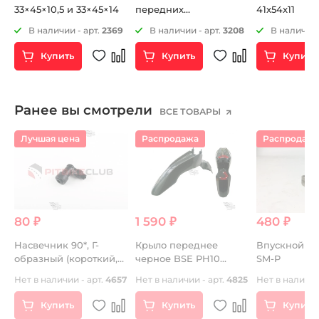
33×45×10,5 и 33×45×14
передних
41x54x11
амортизаторов
1
В наличии - арт.
2369
В наличии - арт.
3208
В наличии 
(перьев вилки) 33 46 11
Купить
Купить
Купить
Ранее вы смотрели
ВСЕ ТОВАРЫ
Лучшая цена
Распродажа
Распродаж
80 ₽
1 590 ₽
480 ₽
Насвечник 90*, Г-
Крыло переднее
Впускной ко
образный (короткий,
черное BSE PH10
SM-P
черный, с юбкой) DM
LANNER УЦЕНКА
Нет в наличии - арт.
4657
Нет в наличии - арт.
4825
Нет в наличии
Купить
Купить
Купить