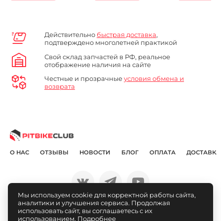
Действительно
быстрая доставка
,
подтверждено многолетней практикой
Свой склад запчастей в РФ, реальное
отображение наличия на сайте
Честные и прозрачные
условия обмена и
возврата
О НАС
ОТЗЫВЫ
НОВОСТИ
БЛОГ
ОПЛАТА
ДОСТАВКА
Мы используем cookie для корректной работы сайта,
аналитики и улучшения сервиса. Продолжая
© Pitbikeclub.ru 2012-2026
использовать сайт, вы соглашаетесь с их
использованием.
Подробнее