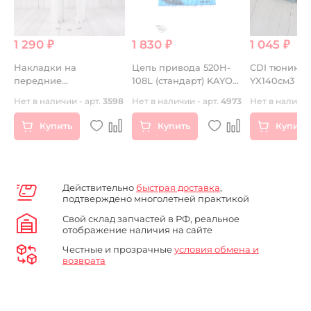
1 290 ₽
1 830 ₽
1 045 ₽
Накладки на
Цепь привода 520H-
CDI тюнинг д
передние
108L (стандарт) KAYO
YX140
амортизаторы (щитки)
T4 KMC TW
Нет в наличии - арт.
3598
Нет в наличии - арт.
4973
Нет в наличии
белые FASTACE
Купить
Купить
Купить
Действительно
быстрая доставка
,
подтверждено многолетней практикой
Свой склад запчастей в РФ, реальное
отображение наличия на сайте
Честные и прозрачные
условия обмена и
возврата