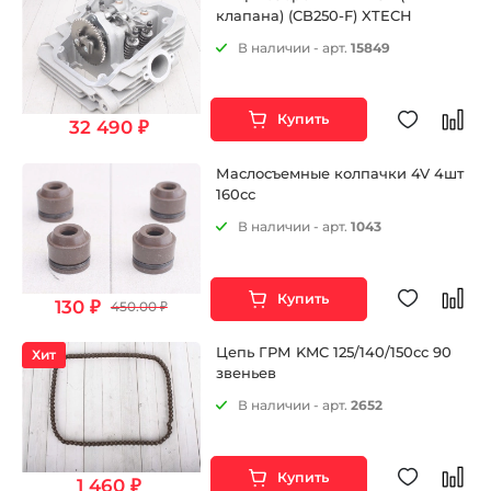
клапана) (CB250-F) XTECH
В наличии - арт.
15849
Купить
32 490 ₽
Маслосъемные колпачки 4V 4шт
160сс
В наличии - арт.
1043
Купить
130 ₽
450.00 ₽
Цепь ГРМ KMC 125/140/150cc 90
Хит
звеньев
В наличии - арт.
2652
Купить
1 460 ₽