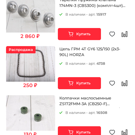
174MN-3 (CBS300) (компл=4шт)
ZS
В наличии - арт.
15917
Купить
2 860 ₽
Цепь ГРМ 4T GY6 125/150 (2x3-
Распродажа
90L) HORZA
В наличии - арт.
4738
Купить
250 ₽
Колпачки маслосъемные
ZS172FMM-3A (CB250-F)
ZS172FMM-5 (PR250) и др. CB/CG
В наличии - арт.
16508
125-250 2V
Купить
130 ₽