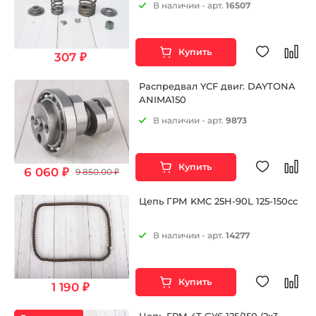
В наличии - арт.
16507
Купить
307 ₽
Распредвал YCF двиг. DAYTONA
ANIMA150
В наличии - арт.
9873
Купить
6 060 ₽
9 850.00 ₽
Цепь ГРМ KMC 25H-90L 125-150cc
В наличии - арт.
14277
Купить
1 190 ₽