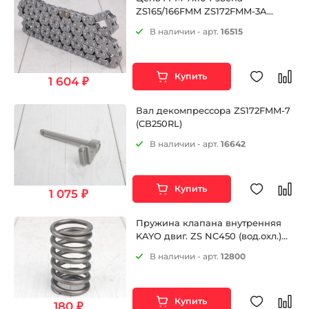
ZS165/166FMM ZS172FMM-3A
(CB250-F) ZS172FMM-5 (PR250)
В наличии - арт.
16515
ZS174MN-3 (CBS300) ZS170MM-2
(CB250) ZS169MM (CB250-A) и др.
Купить
1 604 ₽
Вал декомпрессора ZS172FMM-7
(CB250RL)
В наличии - арт.
16642
Купить
1 075 ₽
Пружина клапана внутренняя
KAYO двиг. ZS NC450 (вод.охл.)
CN
В наличии - арт.
12800
Купить
180 ₽