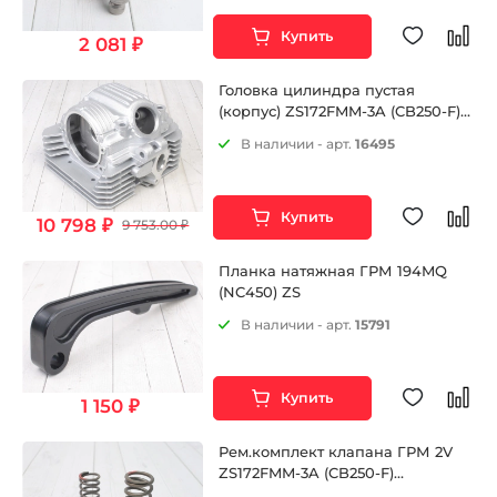
Купить
2 081 ₽
Головка цилиндра пустая
(корпус) ZS172FMM-3A (CB250-F)
ZA172FMM-5 (PR250)
В наличии - арт.
16495
Купить
10 798 ₽
9 753.00 ₽
Планка натяжная ГРМ 194MQ
(NC450) ZS
В наличии - арт.
15791
Купить
1 150 ₽
Рем.комплект клапана ГРМ 2V
ZS172FMM-3A (CB250-F)
ZS172FMM-5 (PR250)