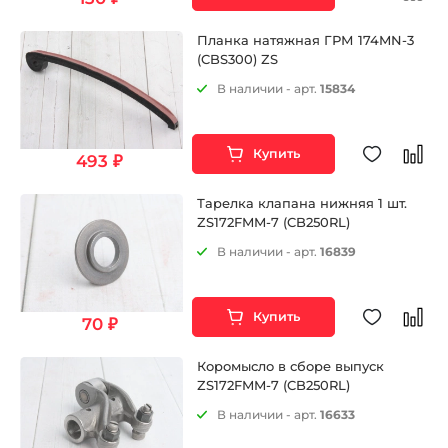
Планка натяжная ГРМ 174MN-3
(CBS300) ZS
В наличии - арт.
15834
Купить
493 ₽
Тарелка клапана нижняя 1 шт.
ZS172FMM-7 (CB250RL)
В наличии - арт.
16839
Купить
70 ₽
Коромысло в сборе выпуск
ZS172FMM-7 (CB250RL)
В наличии - арт.
16633