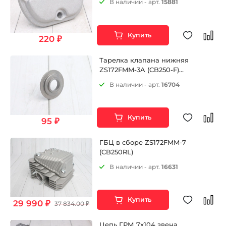
В наличии - арт.
15881
Купить
220 ₽
Тарелка клапана нижняя
ZS172FMM-3A (CB250-F)
ZS172FMM-5 (PR250)
В наличии - арт.
16704
Купить
95 ₽
ГБЦ в сборе ZS172FMM-7
(CB250RL)
В наличии - арт.
16631
Купить
29 990 ₽
37 834.00 ₽
Цепь ГРМ 7x104 звена