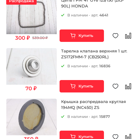
Цепь ГРМ 4T GY6 125/150 (2x3-
Распродажа
90L) HONDA
В наличии - арт.
4641
Купить
300 ₽
539.00 ₽
Тарелка клапана верхняя 1 шт.
ZS172FMM-7 (CB250RL)
В наличии - арт.
16836
Купить
70 ₽
Крышка распредвала круглая
194MQ (NC450) ZS
В наличии - арт.
15877
Купить