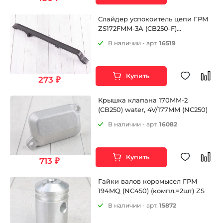
Слайдер успокоитель цепи ГРМ
ZS172FMM-3A (CB250-F)
ZS172FMM-5 (PR250) ZS172FMM-7
В наличии - арт.
16519
(CB250RL)
Купить
273 ₽
Крышка клапана 170MM-2
(CB250) water, 4V/177MM (NC250)
В наличии - арт.
16082
Купить
713 ₽
Гайки валов коромысел ГРМ
194MQ (NC450) (компл.=2шт) ZS
В наличии - арт.
15872