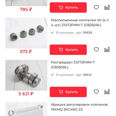
Купить
785 ₽
Маслосъемные колпачки 4V (к-т.
4 шт.) ZS172FMM-7 (CB250RL)
В наличии - арт.
16838
Купить
573 ₽
Распредвал ZS172FMM-7
(CB250RL)
В наличии - арт.
16641
Купить
3 621 ₽
Крышка регулировки клапанов
194MQ (NC450) ZS