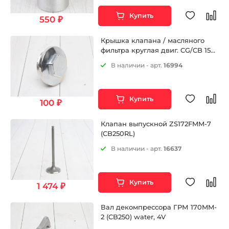
Купить
550 ₽
Крышка клапана / масляного
фильтра круглая двиг. CG/CB 150-
250 см3
В наличии - арт.
16994
Купить
100 ₽
Клапан выпускной ZS172FMM-7
(CB250RL)
В наличии - арт.
16637
Купить
1 474 ₽
Вал декомпрессора ГРМ 170MM-
2 (CB250) water, 4V