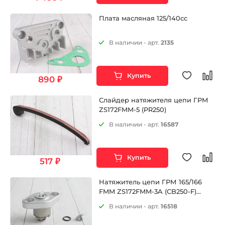
Плата масляная 125/140сс
В наличии - арт.
2135
Купить
890 ₽
Слайдер натяжителя цепи ГРМ
ZS172FMM-5 (PR250)
В наличии - арт.
16587
Купить
517 ₽
Натяжитель цепи ГРМ 165/166
FMM ZS172FMM-3A (CB250-F)
ZS172FMM-5 (PR250) ZS172FMM-7
В наличии - арт.
16518
(CB250RL) ZS174MN-3 (CBS300) и
др.