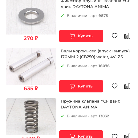
Фиксатор пружины клапана YCF
двиг. DAYTONA ANIMA
В наличии - арт.
9875
Купить
270 ₽
Валы коромысел (впуск+выпуск)
170MM-2 (CB250) water, 4V, ZS
В наличии - арт.
16076
Купить
635 ₽
Пружина клапана YCF двиг.
DAYTONA ANIMA
В наличии - арт.
13032
Купить