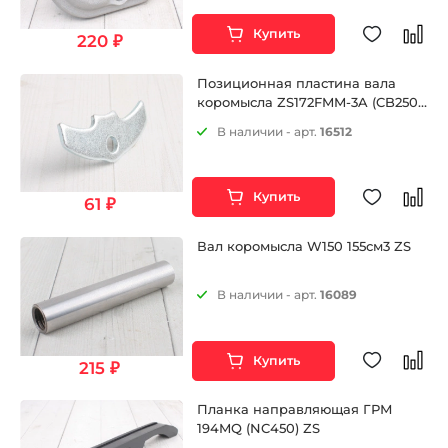
Купить
220 ₽
Позиционная пластина вала
коромысла ZS172FMM-3A (CB250-
F) ZS172FMM-5 (PR250)
В наличии - арт.
16512
Купить
61 ₽
Вал коромысла W150 155см3 ZS
В наличии - арт.
16089
Купить
215 ₽
Планка направляющая ГРМ
194MQ (NC450) ZS