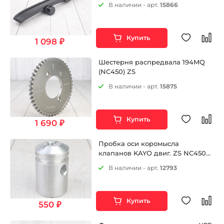
В наличии - арт.
15866
Купить
1 098 ₽
Шестерня распредвала 194MQ
(NC450) ZS
В наличии - арт.
15875
Купить
1 690 ₽
Пробка оси коромысла
клапанов KAYO двиг. ZS NC450
(вод.охл.) CN
В наличии - арт.
12793
Купить
550 ₽