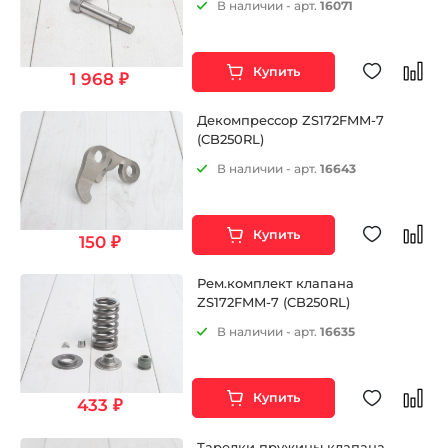
В наличии - арт.
16071
Купить
1 968 ₽
Декомпрессор ZS172FMM-7
(CB250RL)
В наличии - арт.
16643
Купить
150 ₽
Рем.комплект клапана
ZS172FMM-7 (CB250RL)
В наличии - арт.
16635
Купить
433 ₽
Тарелки пружины клапана