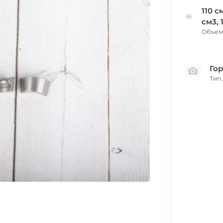
110 с
см3, 
Объем
Го
Тип