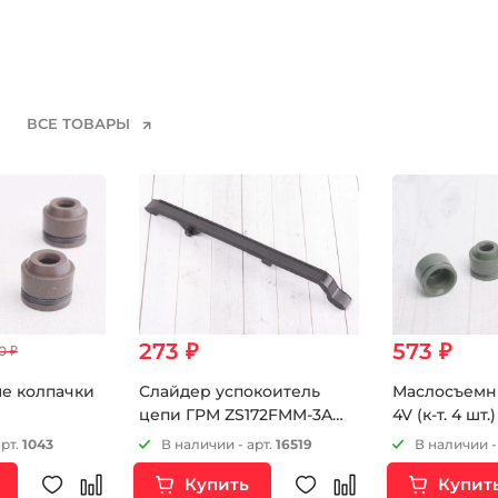
ВСЕ ТОВАРЫ
273 ₽
573 ₽
0 ₽
е колпачки
Слайдер успокоитель
Маслосъемн
цепи ГРМ ZS172FMM-3A
4V (к-т. 4 шт
(CB250-F) ZS172FMM-5
(CB250RL)
арт.
1043
В наличии - арт.
16519
В наличии -
(PR250) ZS172FMM-7
Купить
Купит
(CB250RL)