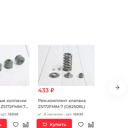
433 ₽
517 ₽
ые колпачки
Рем.комплект клапана
Слайдер н
.) ZS172FMM-7
ZS172FMM-7 (CB250RL)
цепи ГРМ Z
(PR250)
 арт.
16838
В наличии - арт.
16635
В наличии 
ь
Купить
Купи