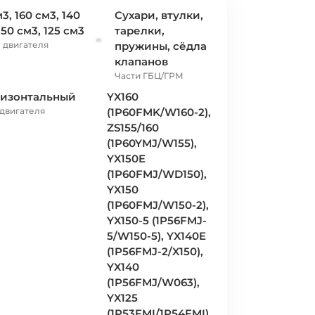
м3, 160 см3, 140
Сухари, втулки,
150 см3, 125 см3
тарелки,
 двигателя
пружины, сёдла
клапанов
Части ГБЦ/ГРМ
ризонтальный
YX160
 двигателя
(1P60FMK/W160-2),
ZS155/160
(1P60YMJ/W155),
YX150E
(1P60FMJ/WD150),
YX150
(1P60FMJ/W150-2),
YX150-5 (1P56FMJ-
5/W150-5), YX140E
(1P56FMJ-2/X150),
YX140
(1P56FMJ/W063),
YX125
(1P53FMI/1P54FMI),