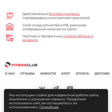
Действительно
быстрая доставка
,
подтверждено многолетней практикой
Свой склад запчастей в РФ, реальное
отображение наличия на сайте
Честные и прозрачные
условия обмена и
возврата
О НАС
ОТЗЫВЫ
НОВОСТИ
БЛОГ
ОПЛАТА
ДОСТАВКА
Мы используем cookie для корректной работы сайта,
аналитики и улучшения сервиса. Продолжая
© Pitbikeclub.ru 2012-2026
использовать сайт, вы соглашаетесь с их
использованием.
Подробнее