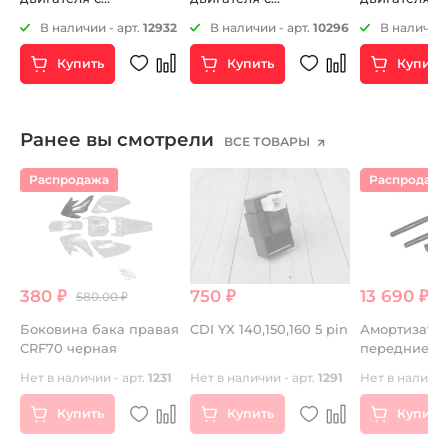
креплением на руль
креплением на руль
25
В наличии - арт.
12932
В наличии - арт.
10296
В наличии 
круглая
квадратная
Купить
Купить
Купить
Ранее вы смотрели
ВСЕ ТОВАРЫ
Распродажа
Распродаж
380 ₽
750 ₽
13 690 ₽
580.00 ₽
М
Боковина бака правая
CDI YX 140,150,160 5 pin
Амортизато
CRF70 черная
передние (п
вилки) YCF 
Нет в наличии - арт.
1231
Нет в наличии - арт.
1291
Нет в наличии
735мм без
регулировок
Купить
Купить
Купить