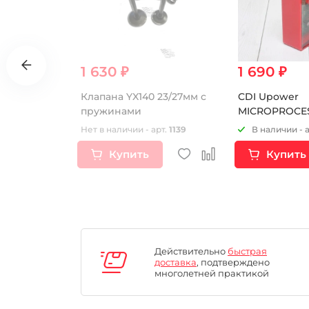
1 630 ₽
1 690 ₽
00.00 ₽
LLI 18"
Клапана YX140 23/27мм c
CDI Upower
AYS ENDURO
пружинами
MICROPROCE
рт.
16457
Нет в наличии - арт.
1139
В наличии - 
Купить
Купить
Действительно
быстрая
доставка
, подтверждено
многолетней практикой