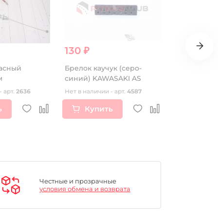
130 ₽
3 890 ₽
расный
Брелок каучук (серо-
Карбюрато
м
синий) KAWASAKI AS
- арт.
2636
Нет в наличии - арт.
4587
Нет в наличии
ь
Купить
Купи
Честные и прозрачные
условия обмена и возврата