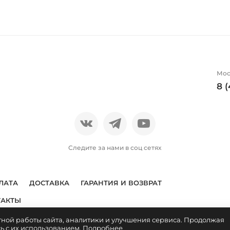
Мос
8 
Следите за нами в соц сетях
ЛАТА
ДОСТАВКА
ГАРАНТИЯ И ВОЗВРАТ
ТАКТЫ
тной работы сайта, аналитики и улучшения сервиса. Продолжая
яется публичной офертой. Условия покупки указаны
здесь
. Пол
сь с их использованием.
Подробнее