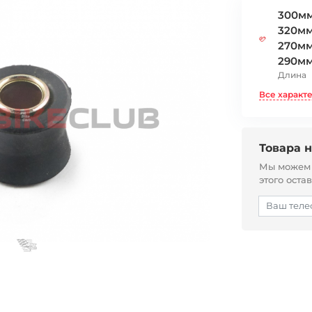
300мм
320мм
270мм
290мм
Длина
Все характ
Товара н
Мы можем с
этого оста