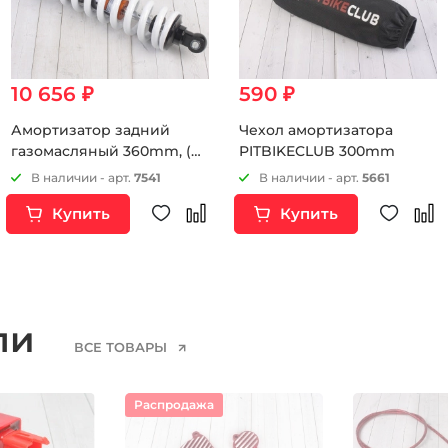
10 656 ₽
590 ₽
Амортизатор задний
Чехол амортизатора
газомасляный 360mm, (d-
PITBIKECLUB 300mm
10, m-10)
В наличии - арт.
7541
В наличии - арт.
5661
Купить
Купить
ели
ВСЕ ТОВАРЫ
Распродажа