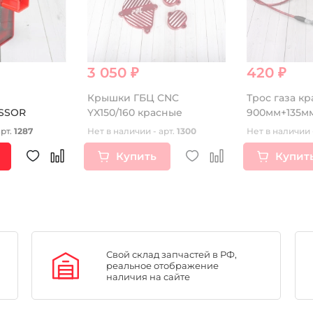
3 050 ₽
420 ₽
Крышки ГБЦ CNC
Трос газа к
SSOR
YX150/160 красные
900мм+135м
арт.
1287
Нет в наличии - арт.
1300
Нет в наличии 
Купить
Купит
Свой склад запчастей в РФ,
реальное отображение
наличия на сайте