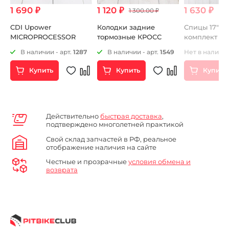
1 690 ₽
1 120 ₽
1 630 ₽
1 300.00 ₽
B
CDI Upower
Колодки задние
Спицы 17" 9
MICROPROCESSOR
тормозные КРОСС
комплект
3
В наличии - арт.
1287
В наличии - арт.
1549
Нет в наличии
Купить
Купить
Купить
Действительно
быстрая доставка
,
подтверждено многолетней практикой
Свой склад запчастей в РФ, реальное
отображение наличия на сайте
Честные и прозрачные
условия обмена и
возврата