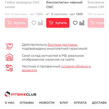
Гайка траверсы CNC
Бензоклапан черный
Боковина з
н.
синяя
CNC
левая CRF70
Нет в наличии - арт.
1063
В наличии - арт.
1203
Нет в наличии
Купить
Купить
Купить
Действительно
быстрая доставка
,
подтверждено многолетней практикой
Свой склад запчастей в РФ, реальное
отображение наличия на сайте
Честные и прозрачные
условия обмена и
возврата
О НАС
ОТЗЫВЫ
НОВОСТИ
БЛОГ
ОПЛАТА
ДОСТАВКА