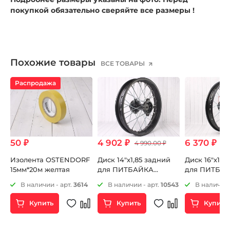
покупкой обязательно сверяйте все размеры !
Похожие товары
ВСЕ ТОВАРЫ
Распродажа
50 ₽
4 902 ₽
6 370 ₽
4 990.00 ₽
Изолента OSTENDORF
Диск 14"х1,85 задний
Диск 16"x1.8
й
15мм*20м желтая
для ПИТБАЙКА
для ПИТБАЙ
стальной
сальниками
8
В наличии - арт.
3614
В наличии - арт.
10543
В наличии 
Купить
Купить
Купить