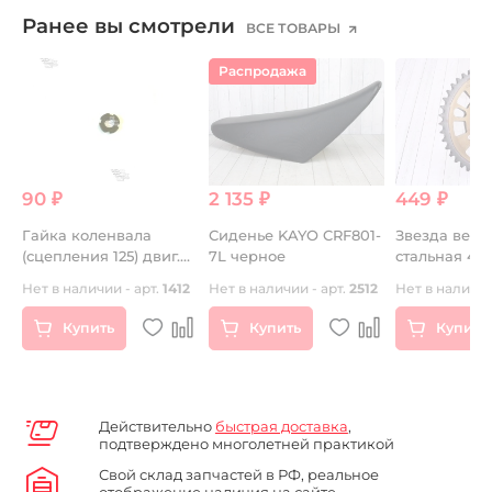
Ранее вы смотрели
ВСЕ ТОВАРЫ
Распродажа
90 ₽
2 135 ₽
449 ₽
Гайка коленвала
Сиденье KAYO CRF801-
Звезда ведо
(сцепления 125) двиг.
7L черное
стальная 43
YX ZS (P060431) CN
Нет в наличии - арт.
1412
Нет в наличии - арт.
2512
Нет в наличии
Купить
Купить
Купить
Действительно
быстрая доставка
,
подтверждено многолетней практикой
Свой склад запчастей в РФ, реальное