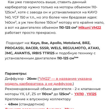
Как уже говорилось выше, ставить данный
карбюратор нужно только на моторы объемом 110-
125см³, хотя с завода он и устанавливался на KAYO
140, YCF 150 и т.п., но это более чем бредовая идея:
140см³, а уж тем более 150см³ мотору его крайне мало,
а вот на двигателях объемом
110-125 см³
Mikuni VM22
работает просто прекрасно.
Подходит на:
Kayo, Bse, Apollo, Motoland, BRZ,
PROGASSI, RACER, SSSR, WELS, REGULMOTO, ATAKI,
JMC, AVANTIS, IRBIS TTR125
и подобную технику с
установленным двигателем
110-125 см³**
Параметры:
Диффузор -
26мм
(
"VM22" — в название указана
модель карбюратора, а не диффузор.
)
Рекомендованный объем двигателя - 2-х клапанные
моторы YX, LF, ZS от
110см³
до
125см³ -
YX110
,
YX125
Крепление к впускному коллектору
-
48мм
(стандартное)