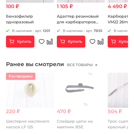
100 ₽
1 105 ₽
4 490 ₽
5 
Бензофильтр
Адаптер резиновый
Карбюратор 
одноразовый
для карбюраторов
VM22 26mm
KEIHIN OKO MIKUNI
5
В наличии - арт.
1201
В наличии - арт.
7835
В наличии 
48мм
Купить
Купить
Купить
Ранее вы смотрели
ВСЕ ТОВАРЫ
Распродажа
220 ₽
470 ₽
504 ₽
Шестерня масляного
Слайдер цепи на
Трос сцепле
насоса LF 125
маятник BSE
красный для
1010мм+90м