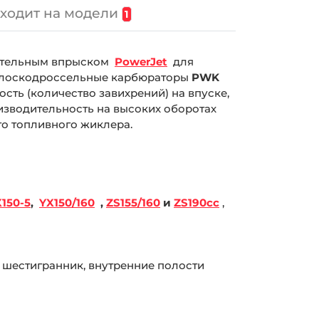
ходит на модели
1
ительным впрыском
PowerJet
для
плоскодроссельные карбюраторы
PWK
сть (количество завихрений) на впуске,
оизводительность на высоких оборотах
го топливного жиклера.
150-5
,
YX150/160
,
ZS155/160
и
ZS190cc
,
 шестигранник, внутренние полости