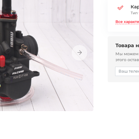
Ка
Тип
Все характ
Товара н
Мы можем с
этого оста