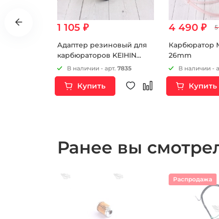
1 105 ₽
4 490 ₽
5
IHIN PE24
Адаптер резиновый для
Карбюратор 
карбюраторов KEIHIN
26mm
OKO MIKUNI 48мм
т.
8775
В наличии - арт.
7835
В наличии - 
Купить
Купить
Ранее вы смотр
Распродажа