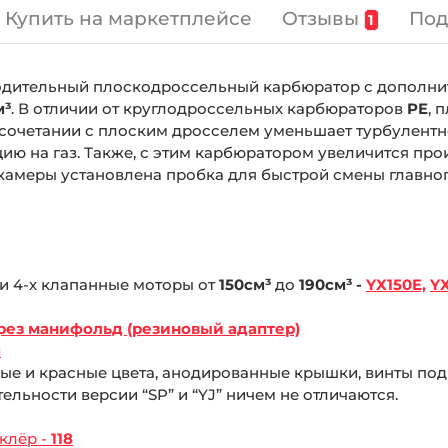
Отзывы
Под
Купить на маркетплейсе
1
дительный плоскодроссельный карбюратор с дополн
м³
. В отличии от круглодроссельных карбюраторов
PE
, 
сочетании с плоским дросселем уменьшает турбулентно
ию на газ. Также, с этим карбюратором увеличится пр
 камеры установлена пробка для быстрой смены главно
 и 4-х клапанные моторы от
150см³
до
190см³ -
YX150E,
YX
рез манифольд (резиновый адаптер)
м
ые и красные цвета, анодированные крышки, винты под
льности версии “SP” и “YJ” ничем не отличаются.
клёр -
118