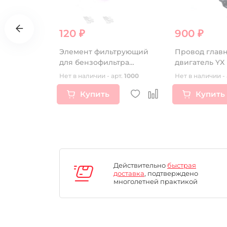
120 ₽
900 ₽
фитинга
Элемент фильтрующий
Провод глав
для бензофильтра
двигатель YX
сменный
кнопку стоп-
рт.
17022
Нет в наличии - арт.
1000
Нет в наличии - 
Купить
Купить
Действительно
быстрая
доставка
, подтверждено
многолетней практикой