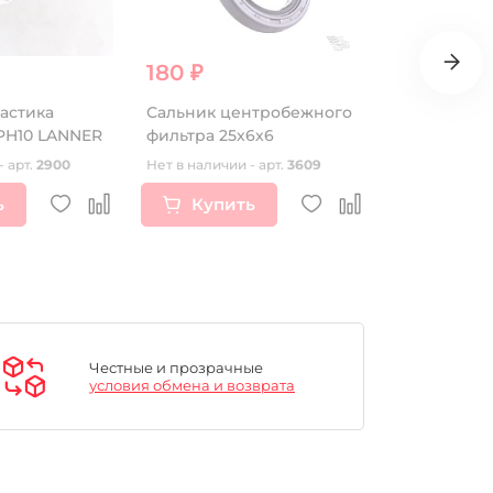
180 ₽
3 465 ₽
астика
Сальник центробежного
Глушитель 
PH10 LANNER
фильтра 25х6х6
шумогасите
года)
- арт.
2900
Нет в наличии - арт.
3609
Нет в наличии
ь
Купить
Купи
Честные и прозрачные
условия обмена и возврата