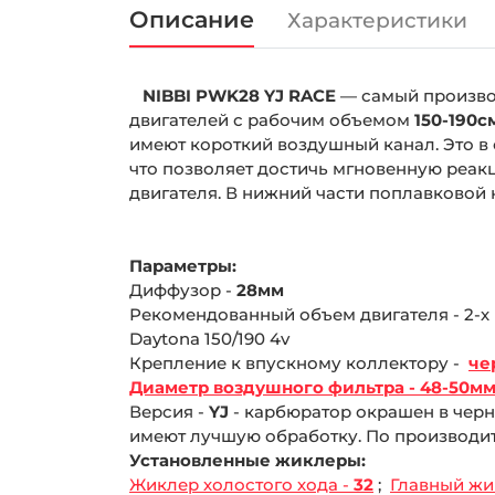
Описание
Характеристики
Видео-Обзор
NIBBI PWK28 YJ RACE
— самый произво
двигателей с рабочим объемом
150-190с
имеют короткий воздушный канал. Это в 
что позволяет достичь мгновенную реакц
двигателя. В нижний части поплавковой
Параметры:
Диффузор -
28мм
Рекомендованный объем двигателя - 2-х
Daytona 150/190 4v
Крепление к впускному коллектору -
че
Диаметр воздушного фильтра - 48-50м
Версия -
YJ
- карбюратор окрашен в черн
имеют лучшую обработку. По производите
Установленные жиклеры:
Жиклер холостого хода -
32
;
Главный жи