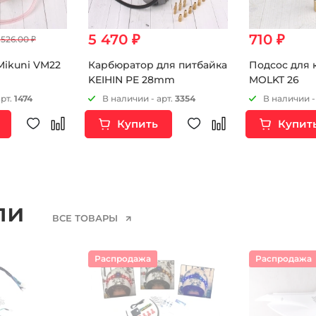
5 470 ₽
710 ₽
 526.00 ₽
Mikuni VM22
Карбюратор для питбайка
Подсос для 
KEIHIN PE 28mm
MOLKT 26
арт.
1474
В наличии - арт.
3354
В наличии -
Купить
Купит
ели
ВСЕ ТОВАРЫ
Распродажа
Распродажа