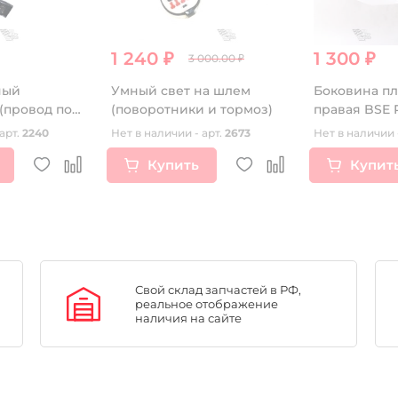
1 240 ₽
1 300 ₽
3 000.00 ₽
ный
Умный свет на шлем
Боковина пл
 (провод под
(поворотники и тормоз)
правая BSE 
двигатель)
арт.
2240
Нет в наличии - арт.
2673
Нет в наличии 
Купить
Купит
Свой склад запчастей в РФ,
реальное отображение
наличия на сайте