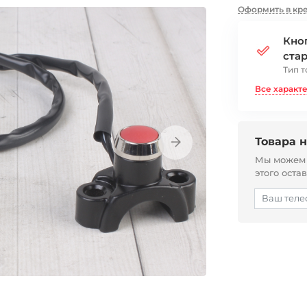
Оформить в кр
Кно
ста
Тип т
Все характ
Товара н
Мы можем с
этого оста