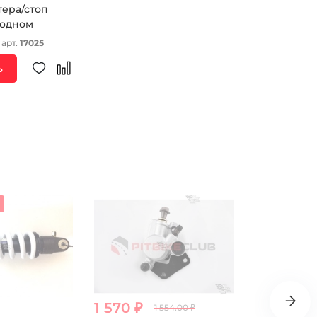
тера/стоп
 одном
 арт.
17025
ь
1 570 ₽
629 ₽
1 554.00 ₽