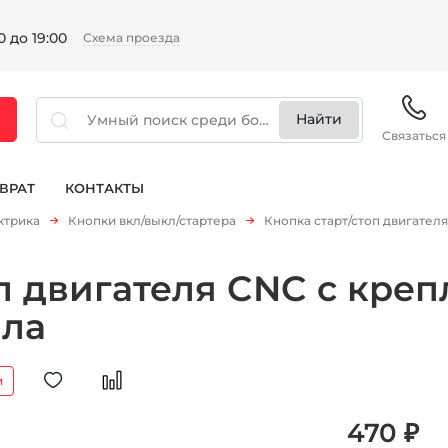
 до 19:00
Схема проезда
Связаться
ВРАТ
КОНТАКТЫ
ктрика
Кнопки вкл/выкл/стартера
Кнопка старт/стоп двигател
п двигателя CNC с кре
ала
и
470 ₽