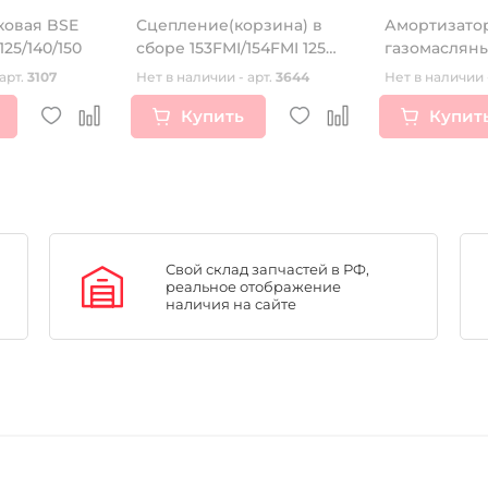
ковая BSE
Сцепление(корзина) в
Амортизато
25/140/150
сборе 153FMI/154FMI 125
газомаслян
см3 3-х дисковое
арт.
3107
Нет в наличии - арт.
3644
Нет в наличии 
Купить
Купит
Свой склад запчастей в РФ,
реальное отображение
наличия на сайте