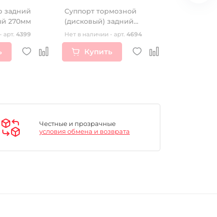
р задний
Суппорт тормозной
Очистител
ый 270мм
(дисковый) задний
цепи мотоцикл
однопоршневой WZDCY
Moly 0.5 л
- арт.
4399
Нет в наличии - арт.
4694
Нет в наличии
ь
Купить
Купи
Честные и прозрачные
условия обмена и возврата