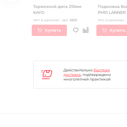
HBIKE MX1
Тормозной диск 210мм
Подножка бо
KAYO
PH10 LANNER 1
рт.
16351
Нет в наличии - арт.
2601
Нет в наличии - 
Купить
Купить
Действительно
быстрая
доставка
, подтверждено
многолетней практикой