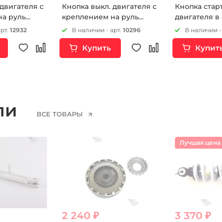
 двигателя с
Кнопка выкл. двигателя с
Кнопка стар
на руль
креплением на руль
двигателя в
квадратная
арт.
12932
В наличии - арт.
10296
В наличии -
Купить
Купит
ели
ВСЕ ТОВАРЫ
Лучшая цена
2 240 ₽
3 370 ₽