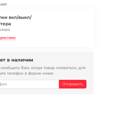
едит
пки вкл/выкл/
ртера
овара
еристики
ет в наличии
ообщить Вам, когда товар появиться, для
вьте телефон в форме ниже.