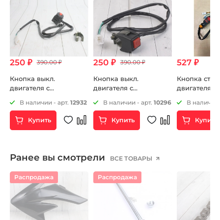
250 ₽
250 ₽
527 ₽
390.00 ₽
390.00 ₽
Кнопка выкл.
Кнопка выкл.
Кнопка стар
двигателя с
двигателя с
двигателя в
креплением на руль
креплением на руль
25
В наличии - арт.
12932
В наличии - арт.
10296
В наличии 
круглая
квадратная
Купить
Купить
Купить
Ранее вы смотрели
ВСЕ ТОВАРЫ
Распродажа
Распродажа