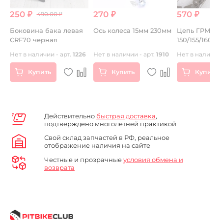
250 ₽
270 ₽
570 ₽
490.00 ₽
Боковина бака левая
Ось колеса 15мм 230мм
Цепь ГРМ дв
E
CRF70 черная
150/155/160
2
14
Нет в наличии - арт.
1226
Нет в наличии - арт.
1910
Нет в наличии
Купить
Купить
Купить
Действительно
быстрая доставка
,
подтверждено многолетней практикой
Свой склад запчастей в РФ, реальное
отображение наличия на сайте
Честные и прозрачные
условия обмена и
возврата