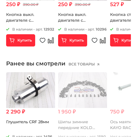
250 ₽
250 ₽
527 ₽
390.00 ₽
390.00 ₽
Кнопка выкл.
Кнопка выкл.
Кнопка стар
двигателя с
двигателя с
двигателя в
креплением на руль
креплением на руль
25
В наличии - арт.
12932
В наличии - арт.
10296
В наличии 
круглая
квадратная
Купить
Купить
Купить
Ранее вы смотрели
ВСЕ ТОВАРЫ
2 290 ₽
1 950 ₽
750 ₽
Глушитель CRF 28мм
Шипы зимние
Ось маятник
передние KOLD
KAYO RACER 
2
KUTTER 3/8" (9,5мм)
46
В наличии - арт.
1436
Нет в наличии - арт.
1590
Нет в наличии