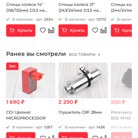
Спицы колеса 14"
Спицы колеса 21"
Спицы колес
(156/152мм) D3,5 на
(243/241мм) D3,5 на
(244/241мм) 
питбайк 6шт
мотоцикл 6шт
мотоцикл 6ш
5
В наличии - арт.
2534
В наличии - арт.
12173
В наличии 
Купить
Купить
Купить
Ранее вы смотрели
ВСЕ ТОВАРЫ
Хит
1 690 ₽
2 290 ₽
500 ₽
CDI Upower
Глушитель CRF 28мм
Реле-регуля
ик
MICROPROCESSOR
BSE PH10 TT
7
MOTOLAND
46
В наличии - арт.
1287
В наличии - арт.
1436
Нет в наличии