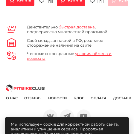
Купить
Купить
Купить
Действительно
быстрая доставка
,
подтверждено многолетней практикой
Свой склад запчастей в РФ, реальное
отображение наличия на сайте
Честные и прозрачные
условия обмена и
возврата
О НАС
ОТЗЫВЫ
НОВОСТИ
БЛОГ
ОПЛАТА
ДОСТАВКА
Мы используем cookie для корректной работы сайта,
аналитики и улучшения сервиса. Продолжая
© Pitbikeclub.ru 2012-2026
использовать сайт, вы соглашаетесь с их